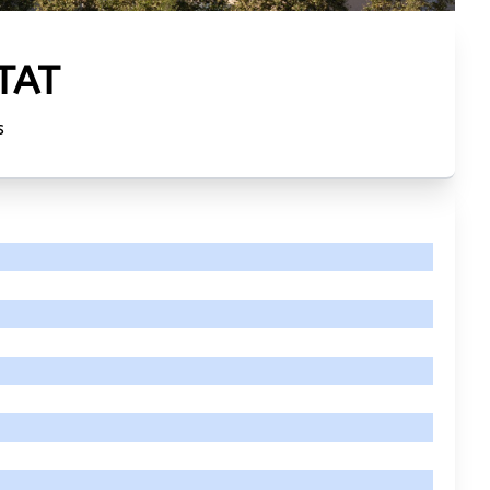
LTAT
s