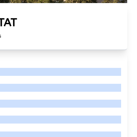
LTAT
s