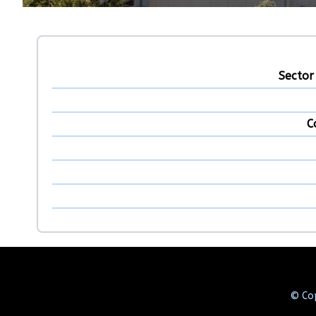
Sector
C
© Cop