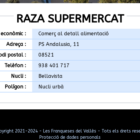
RAZA SUPERMERCAT
 econòmic :
Comerç al detall alimentació
Adreça :
PS Andalusia, 11
odi postal :
08521
Telèfon :
938 401 717
Nucli :
Bellavista
Polígon :
Nucli urbà
yright 2021-2024 - Les Franqueses del Vallès - Tots els drets res
Protecció de dades personals