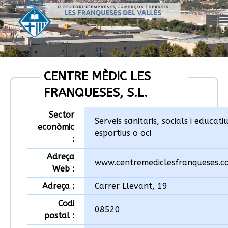
CENTRE MÈDIC LES
FRANQUESES, S.L.
Sector
Serveis sanitaris, socials i educatiu
econòmic
esportius o oci
:
Adreça
www.centremediclesfranqueses.c
Web :
Adreça :
Carrer Llevant, 19
Codi
08520
postal :