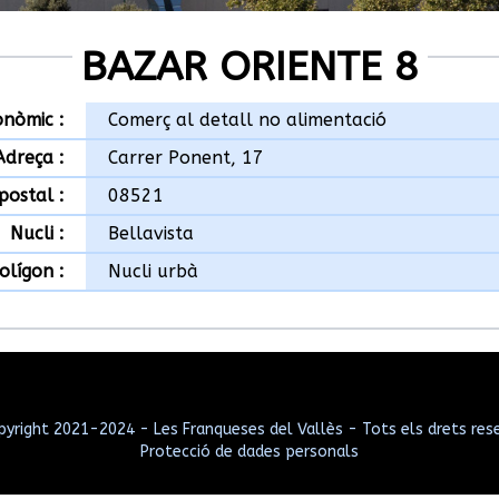
BAZAR ORIENTE 8
onòmic :
Comerç al detall no alimentació
Adreça :
Carrer Ponent, 17
postal :
08521
Nucli :
Bellavista
olígon :
Nucli urbà
yright 2021-2024 - Les Franqueses del Vallès - Tots els drets res
Protecció de dades personals