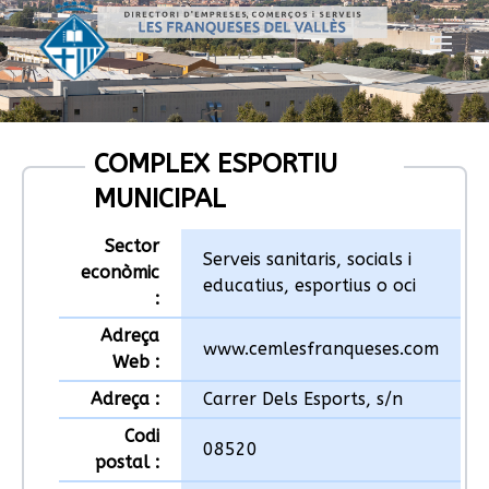
COMPLEX ESPORTIU
MUNICIPAL
Sector
Serveis sanitaris, socials i
econòmic
educatius, esportius o oci
:
Adreça
www.cemlesfranqueses.com
Web :
Adreça :
Carrer Dels Esports, s/n
Codi
08520
postal :