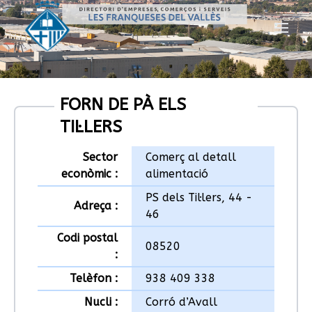
FORN DE PÀ ELS
TIL·LERS
Sector
Comerç al detall
econòmic :
alimentació
PS dels Til·lers, 44 -
Adreça :
46
Codi postal
08520
:
Telèfon :
938 409 338
Nucli :
Corró d’Avall