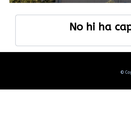
No hi ha c
© Cop