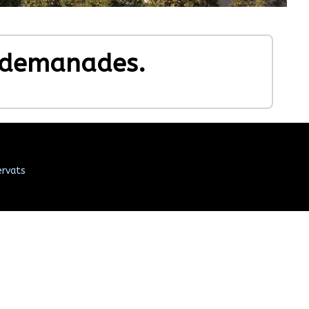
 demanades.
ervats