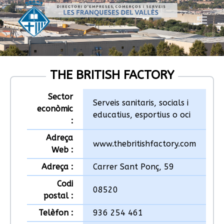
THE BRITISH FACTORY
Sector
Serveis sanitaris, socials i
econòmic
educatius, esportius o oci
:
Adreça
www.thebritishfactory.com
Web :
Adreça :
Carrer Sant Ponç, 59
Codi
08520
postal :
Telèfon :
936 254 461