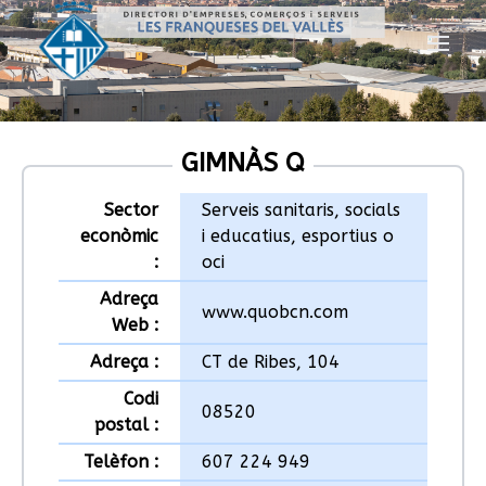
GIMNÀS Q
Sector
Serveis sanitaris, socials
econòmic
i educatius, esportius o
:
oci
Adreça
www.quobcn.com
Web :
Adreça :
CT de Ribes, 104
Codi
08520
postal :
Telèfon :
607 224 949