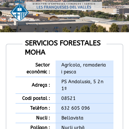
SERVICIOS FORESTALES
MOHA
Sector
Agrícola, ramaderia
econòmic :
i pesca
PS Andalusia, 5 2n
Adreça :
1ª
Codi postal :
08521
Telèfon :
632 605 096
Nucli :
Bellavista
Polígon :
Nucli urbà