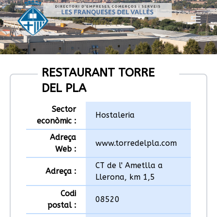
RESTAURANT TORRE
DEL PLA
Sector
Hostaleria
econòmic :
Adreça
www.torredelpla.com
Web :
CT de l' Ametlla a
Adreça :
Llerona, km 1,5
Codi
08520
postal :